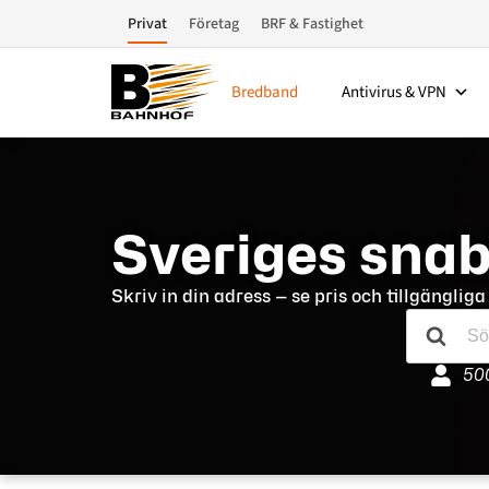
Privat
Företag
BRF & Fastighet
Bredband
Antivirus & VPN
Sveriges sna
Skriv in din adress — se pris och tillgängliga
50