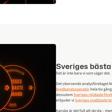
Sveriges bästa
Det är inte bara vi som säger det.
Det oberoende analysföretaget Nor
bredbandsoperatör
hela tio gånge
dessutom
Sveriges nöjdaste för
erbjuder vi
Sveriges snabbaste b
Kanske är det fult att skryta – men 