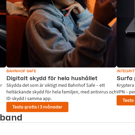
BAHNHOF SAFE
INTEGRI
Digitalt skydd för hela hushållet
Surfa 
er
Skydda det som är viktigt med Bahnhof Safe – ett
Kryptera 
heltäckande skydd för hela familjen, med antivirus och
VPN – per
ID-skydd i samma app.
Testa
Testa gratis i 3 månader
dband