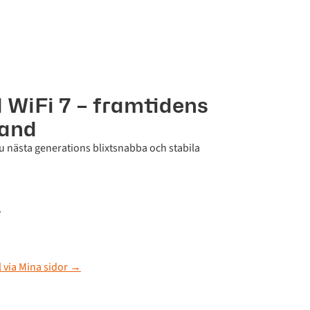
l WiFi 7 – framtidens
band
u nästa generations blixtsnabba och stabila
.
l via Mina sidor →