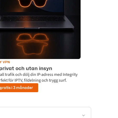
TY VPN
privat och utan insyn
all trafik och dölj din IP-adress med Integrity
fekt för IPTV, fildelning och trygg surf.
 gratis i 3 månader