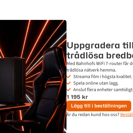
Uppgradera til
trådlösa bred
Med Bahnhofs WiFi 7-router får d
trådlösa nätverk hemma.
Streama film i högsta kvalitet.
Spela online utan lagg.
Anslut flera enheter samtidigt
1 195 kr
Lägg till i beställningen
Är du redan kund hos oss?
Bestäl