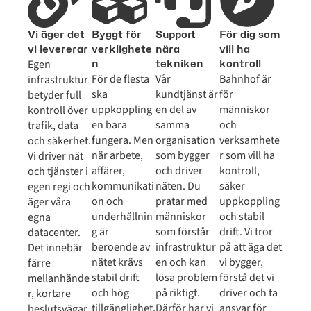
Vi äger det
Byggt för
Support
För dig som
vi levererar
verklighete
nära
vill ha
Egen
n
tekniken
kontroll
För de flesta
Vår
Bahnhof är
infrastruktur
ska
kundtjänst är
för
betyder full
uppkoppling
en del av
människor
kontroll över
en bara
samma
och
trafik, data
fungera. Men
organisation
verksamhete
och säkerhet.
när arbete,
som bygger
r som vill ha
Vi driver nät
affärer,
och driver
kontroll,
och tjänster i
kommunikati
näten. Du
säker
egen regi och
on och
pratar med
uppkoppling
äger våra
underhållnin
människor
och stabil
egna
g är
som förstår
drift. Vi tror
datacenter.
beroende av
infrastruktur
på att äga det
Det innebär
nätet krävs
en och kan
vi bygger,
färre
stabil drift
lösa problem
förstå det vi
mellanhände
och hög
på riktigt.
driver och ta
r, kortare
tillgänglighet.
Därför har vi
ansvar för
beslutsvägar