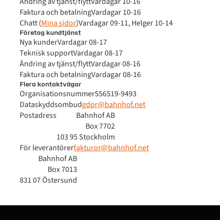
Ändring av tjänst/flytt
Vardagar 10-16
Faktura och betalning
Vardagar 10-16
Chatt (
Mina sidor
)
Vardagar 09-11, Helger 10-14
Företag kundtjänst
Nya kunder
Vardagar 08-17
Teknisk support
Vardagar 08-17
Ändring av tjänst/flytt
Vardagar 08-16
Faktura och betalning
Vardagar 08-16
Flera kontaktvägar
Organisationsnummer
556519-9493
Dataskyddsombud
gdpr@bahnhof.net
Postadress
Bahnhof AB
Box 7702
103 95 Stockholm
För leverantörer
fakturor@bahnhof.net
Bahnhof AB
Box 7013
831 07 Östersund