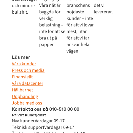
Våra nät är
branschens
det vi
och mindre
byggda för
nöjdaste
levererar.
bullshit.
verklig
kunder – inte
belastning –
för att vi lovar
inte för att se
mest, utan
bra ut på
för att vi tar
papper.
ansvar hela
vägen.
Läs mer
Våra kunder
Press och media
Finansiellt
Våra datacenter
Hållbarhet
Upphandling
Jobba med oss
Kontakta oss på 010-510 00 00
Privat kundtjänst
Nya kunder
Vardagar 09-17
Teknisk support
Vardagar 09-17