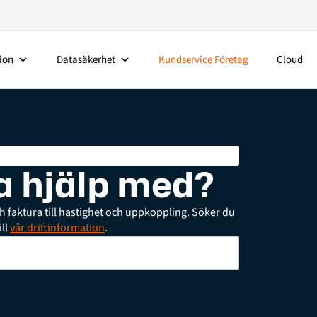
ion
Datasäkerhet
Kundservice Företag
Cloud
ha hjälp med?
ch faktura till hastighet och uppkoppling. Söker du
ill
vår driftinformation
.