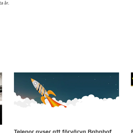
a år.
Telenor avser att förvärva Bahnhof