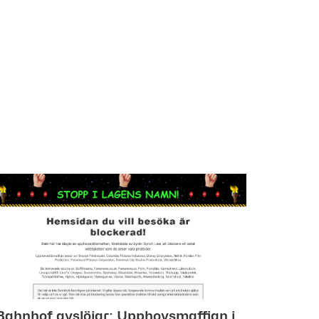
Bahnhof avslöjar: Upphovsmaffian i