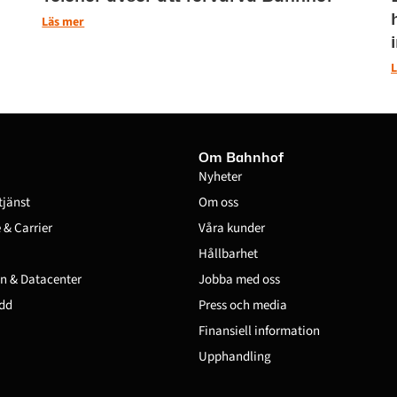
Läs mer
L
Om Bahnhof
Nyheter
tjänst
Om oss
& Carrier
Våra kunder
Hållbarhet
n & Datacenter
Jobba med oss
dd
Press och media
Finansiell information
Upphandling