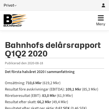
Privat
Meny
Bahnhofs delårsrapport
Q1Q2 2020
Publicerad den
2020-08-18
Det första halvåret 2020 i sammanfattning
Omsättning:
710,6 Mkr
(619,2 Mkr)
Resultat före avskrivningar (EBITDA):
109,1 Mkr
(85,3 Mkr)
Rörelseresultat (EBIT):
83,0 Mkr
(61,9 Mkr)
Resultat efter skatt:
66,2 Mkr
(49,4 Mkr)
Resultatet efter skatt per aktie:
0,62 SEK
(0,46 SEK)