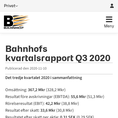
Privat
Meny
Bahnhofs
kvartalsrapport Q3 2020
Publicerad den
2020-11-10
Det tredje kvartalet 2020 i sammanfattning
Omsättning:
367,2 Mkr
(328,2 Mkr)
Resultat före avskrivningar (EBITDA):
55,6 Mkr
(51,3 Mkr)
Rörelseresultat (EBIT):
42,2 Mkr
(38,8 Mkr)
Resultat efter skatt:
33,6 Mkr
(30,8 Mkr)
Resultatet efter skatt per aktie:
0,31 SEK
(0,29 SEK)