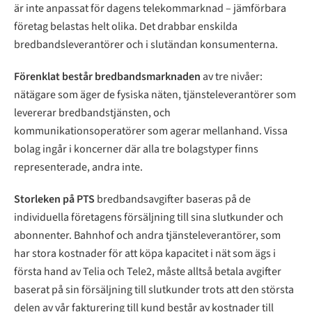
är inte anpassat för dagens telekommarknad – jämförbara
företag belastas helt olika. Det drabbar enskilda
bredbandsleverantörer och i slutändan konsumenterna.
Förenklat består bredbandsmarknaden
av tre nivåer:
nätägare som äger de fysiska näten, tjänsteleverantörer som
levererar bredbandstjänsten, och
kommunikationsoperatörer som agerar mellanhand. Vissa
bolag ingår i koncerner där alla tre bolagstyper finns
representerade, andra inte.
Storleken på PTS
bredbandsavgifter baseras på de
individuella företagens försäljning till sina slutkunder och
abonnenter. Bahnhof och andra tjänsteleverantörer, som
har stora kostnader för att köpa kapacitet i nät som ägs i
första hand av Telia och Tele2, måste alltså betala avgifter
baserat på sin försäljning till slutkunder trots att den största
delen av vår fakturering till kund består av kostnader till