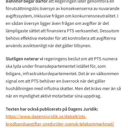
Bahnhof begär därför
att Regeringen låter genomföra en
förutsättningslös översyn av konsekvenserna av nuvarande
avgiftssystem, inklusive frågan om konkurrensneutralitet. I
en sådan översyn ligger även frågan om avgifter är det
lämpligaste sättet att finansiera PTS verksamhet. Dessutom
behövs effektiva metoder för att kontrollera att avgifterna
används avsiktsenligt när det gäller tillsynen.
Slutligen noterar vi
regeringens beslut om att PTS numera
ska lyda under finansdepartementet istället för, som
tidigare, infrastrukturdepartementet. Det är en välkommen
signal om att PTS behöver en överrock när det gäller
hushållningen med influtna skatter. Men det krävs mer än så
när en myndighet aktivt motarbetar sina uppdrag.
Texten har också publicerats på Dagens Juridik:
https://www.dagensjuridik.se/debatt/pts-
bredbandsavgifter-snedvrider-svensk-telekommarknad/