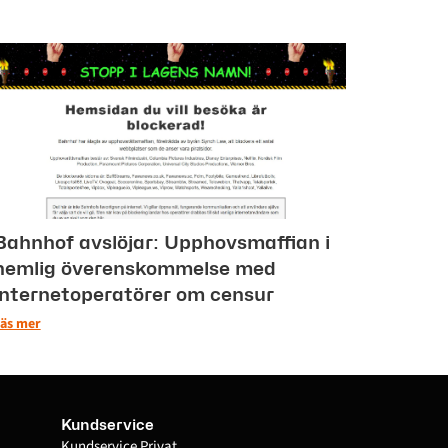
Bahnhof avslöjar: Upphovsmaffian i
hemlig överenskommelse med
internetoperatörer om censur
äs mer
Kundservice
Kundservice Privat