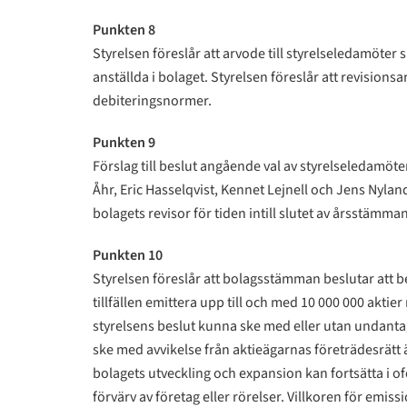
Punkten 8
Styrelsen föreslår att arvode till styrelseledamöter
anställda i bolaget. Styrelsen föreslår att revision
debiteringsnormer.
Punkten 9
Förslag till beslut angående val av styrelseledamöt
Åhr, Eric Hasselqvist, Kennet Lejnell och Jens Nylan
bolagets revisor för tiden intill slutet av årsstämma
Punkten 10
Styrelsen föreslår att bolagsstämman beslutar att bem
tillfällen emittera upp till och med 10 000 000 aktier
styrelsens beslut kunna ske med eller utan undantag 
ske med avvikelse från aktieägarnas företrädesrätt 
bolagets utveckling och expansion kan fortsätta i o
förvärv av företag eller rörelser. Villkoren för emi