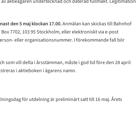
n av aktieägaren undertecknad och daterad fullmakt. Legitimation
ast den 5 maj klockan 17.00.
Anmälan kan skickas till Bahnhof
ox 7702, 103 95 Stockholm, eller elektroniskt via e-post
rson- eller organisationsnummer. I förekommande fall bör
och som vill delta i årsstämman, måste i god tid före den 28 april
egistreras i aktieboken i ägarens namn.
ingsdag för utdelning är preliminärt satt till 16 maj. Årets