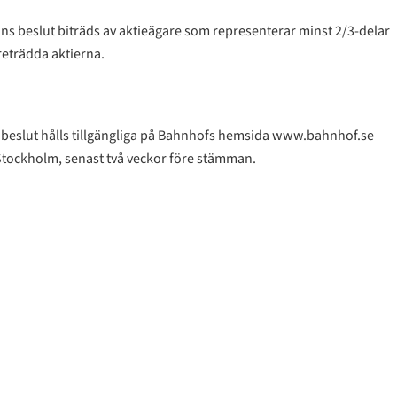
mans beslut biträds av aktieägare som representerar minst 2/3-delar
reträdda aktierna.
l beslut hålls tillgängliga på Bahnhofs hemsida www.bahnhof.se
Stockholm, senast två veckor före stämman.