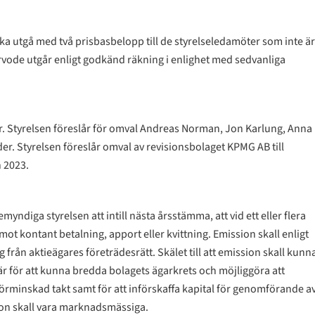
 ska utgå med två prisbasbelopp till de styrelseledamöter som inte är
sarvode utgår enligt godkänd räkning i enlighet med sedvanliga
er. Styrelsen föreslår för omval Andreas Norman, Jon Karlung, Anna
der. Styrelsen föreslår omval av revisionsbolaget KPMG AB till
n 2023.
yndiga styrelsen att intill nästa årsstämma, att vid ett eller flera
 mot kontant betalning, apport eller kvittning. Emission skall enligt
från aktieägares företrädesrätt. Skälet till att emission skall kunn
är för att kunna bredda bolagets ägarkrets och möjliggöra att
förminskad takt samt för att införskaffa kapital för genomförande a
ssion skall vara marknadsmässiga.