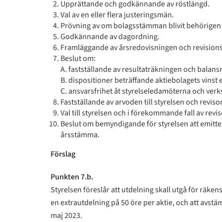
Upprättande och godkännande av röstlängd.
Val av en eller flera justeringsmän.
Prövning av om bolagsstämman blivit behörige
Godkännande av dagordning.
Framläggande av årsredovisningen och revisions
Beslut om:
A. fastställande av resultaträkningen och balan
B. dispositioner beträffande aktiebolagets vinst e
C. ansvarsfrihet åt styrelseledamöterna och verk
Fastställande av arvoden till styrelsen och reviso
Val till styrelsen och i förekommande fall av revi
Beslut om bemyndigande för styrelsen att emittera
årsstämma.
Förslag
Punkten 7.b.
Styrelsen föreslår att utdelning skall utgå för räke
en extrautdelning på 50 öre per aktie, och att avstäm
maj 2023.