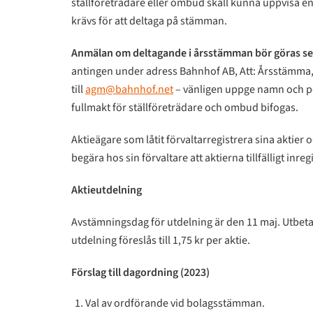
ställföreträdare eller ombud skall kunna uppvisa e
krävs för att deltaga på stämman.
Anmälan om deltagande i årsstämman bör göras sen
antingen under adress Bahnhof AB, Att: Årsstämma, B
till
agm@bahnhof.net
– vänligen uppge namn och pe
fullmakt för ställföreträdare och ombud bifogas.
Aktieägare som låtit förvaltarregistrera sina aktier 
begära hos sin förvaltare att aktierna tillfälligt inr
Aktieutdelning
Avstämningsdag för utdelning är den 11 maj. Utbetaln
utdelning föreslås till 1,75 kr per aktie.
Förslag till dagordning (2023)
Val av ordförande vid bolagsstämman.