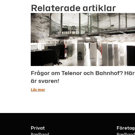
Relaterade artiklar
Frågor om Telenor och Bahnhof? Här
är svaren!
Läs mer
Privat
Företag
Bredband
Bredband