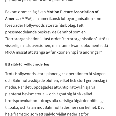
planterat på Bahnhof inför piratrazzian.
Bakom dramat låg även
Motion Picture Association of
America
(MPAA), en amerikansk lobbyorganisation som
företräder Hollywoods största filmbolag. I ett
pressmeddelande beskrev de Bahnhof som en
”terrororganisation”. Just ordet ”terrororganisation” ströks
visserligen i slutversionen, men fanns kvar i dokumentet då
MPAA missat att stänga av funktionen ”spåra ändringar”.
Ett självförvållat nederlag
Trots Hollywoods stora planer gick operationen åt skogen
och Bahnhof avslöjade bluffen, vilket fick stort genomslag i
media. När det uppdagades att Antipiratbyrån själva
planterat bevismaterial – och ägnat sig åt så kallad
brottsprovokation – drogs alla rättsliga åtgärder plötsligt
tillbaka, och talan mot Bahnhof lades ner i sin helhet. Det
hela framstod som ett självförvållat nederlag för