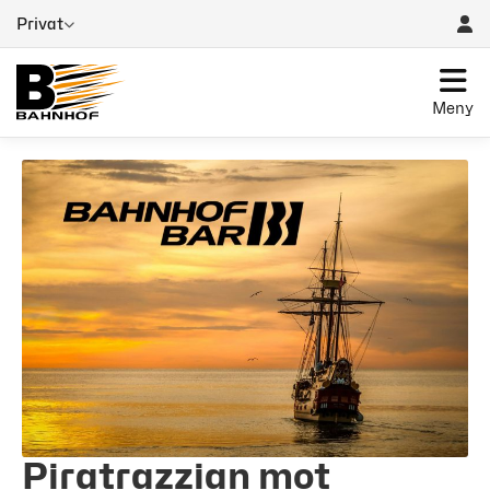
Privat
Meny
Piratrazzian mot