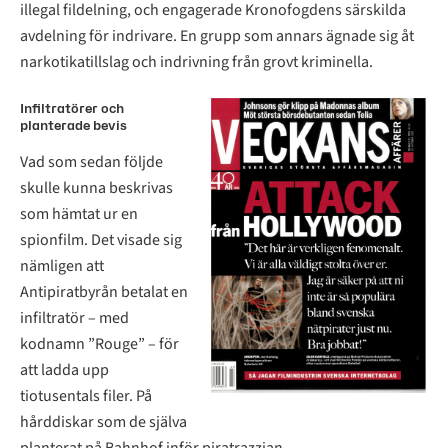
illegal fildelning, och engagerade Kronofogdens särskilda
avdelning för indrivare. En grupp som annars ägnade sig åt
narkotikatillslag och indrivning från grovt kriminella.
Infiltratörer och
planterade bevis
Vad som sedan följde
skulle kunna beskrivas
som hämtat ur en
spionfilm. Det visade sig
nämligen att
Antipiratbyrån betalat en
infiltratör – med
kodnamn ”Rouge” – för
att ladda upp
tiotusentals filer. På
hårddiskar som de själva