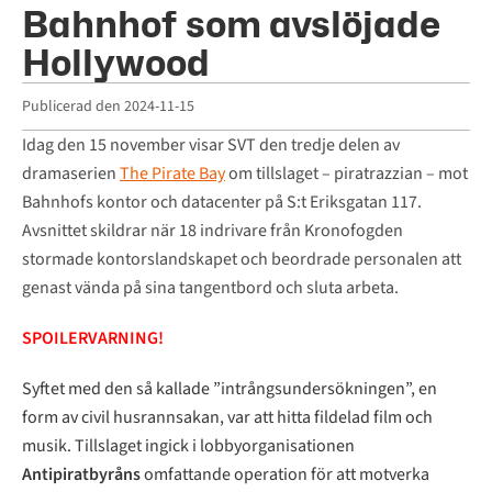
Bahnhof som avslöjade
Hollywood
Publicerad den
2024-11-15
Idag den 15 november visar SVT den tredje delen av
dramaserien
The Pirate Bay
om tillslaget – piratrazzian – mot
Bahnhofs kontor och datacenter på S:t Eriksgatan 117.
Avsnittet skildrar när 18 indrivare från Kronofogden
stormade kontorslandskapet och beordrade personalen att
genast vända på sina tangentbord och sluta arbeta.
SPOILERVARNING!
Syftet med den så kallade ”intrångsundersökningen”, en
form av civil husrannsakan, var att hitta fildelad film och
musik. Tillslaget ingick i lobbyorganisationen
Antipiratbyråns
omfattande operation för att motverka