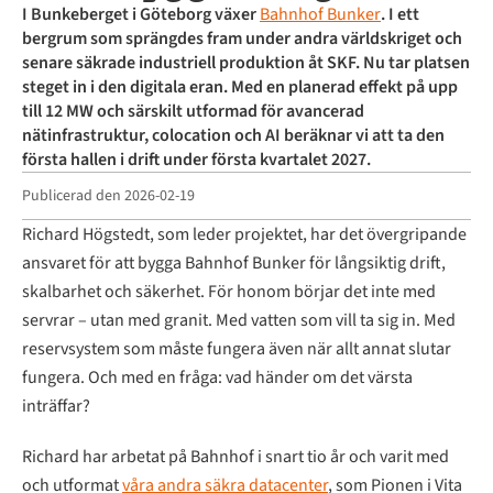
I Bunkeberget i Göteborg växer
Bahnhof Bunker
. I ett
bergrum som sprängdes fram under andra världskriget och
senare säkrade industriell produktion åt SKF. Nu tar platsen
steget in i den digitala eran. Med en planerad effekt på upp
till 12 MW och särskilt utformad för avancerad
nätinfrastruktur, colocation och AI beräknar vi att ta den
första hallen i drift under första kvartalet 2027.
Publicerad den
2026-02-19
Richard Högstedt, som leder projektet, har det övergripande
ansvaret för att bygga Bahnhof Bunker för långsiktig drift,
skalbarhet och säkerhet. För honom börjar det inte med
servrar – utan med granit. Med vatten som vill ta sig in. Med
reservsystem som måste fungera även när allt annat slutar
fungera. Och med en fråga: vad händer om det värsta
inträffar?
Richard har arbetat på Bahnhof i snart tio år och varit med
och utformat
våra andra säkra datacenter
, som Pionen i Vita