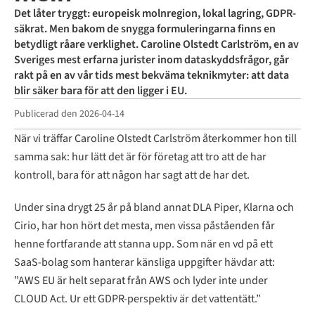
Det låter tryggt: europeisk molnregion, lokal lagring, GDPR-
säkrat. Men bakom de snygga formuleringarna finns en
betydligt råare verklighet. Caroline Olstedt Carlström, en av
Sveriges mest erfarna jurister inom dataskyddsfrågor, går
rakt på en av vår tids mest bekväma teknikmyter: att data
blir säker bara för att den ligger i EU.
Publicerad den
2026-04-14
När vi träffar Caroline Olstedt Carlström återkommer hon till
samma sak: hur lätt det är för företag att tro att de har
kontroll, bara för att någon har sagt att de har det.
Under sina drygt 25 år på bland annat DLA Piper, Klarna och
Cirio, har hon hört det mesta, men vissa påståenden får
henne fortfarande att stanna upp. Som när en vd på ett
SaaS-bolag som hanterar känsliga uppgifter hävdar att:
”AWS EU är helt separat från AWS och lyder inte under
CLOUD Act. Ur ett GDPR-perspektiv är det vattentätt.”