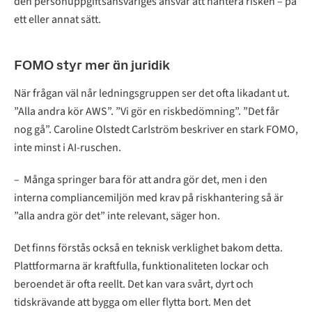
den personuppgiftsansvariges ansvar att hantera risken – på
ett eller annat sätt.
FOMO styr mer än juridik
När frågan väl når ledningsgruppen ser det ofta likadant ut.
”Alla andra kör AWS”. ”Vi gör en riskbedömning”. ”Det får
nog gå”. Caroline Olstedt Carlström beskriver en stark FOMO,
inte minst i AI-ruschen.
– Många springer bara för att andra gör det, men i den
interna compliancemiljön med krav på riskhantering så är
”alla andra gör det” inte relevant, säger hon.
Det finns förstås också en teknisk verklighet bakom detta.
Plattformarna är kraftfulla, funktionaliteten lockar och
beroendet är ofta reellt. Det kan vara svårt, dyrt och
tidskrävande att bygga om eller flytta bort. Men det