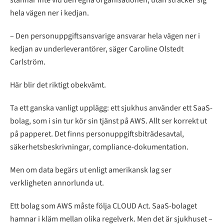
stannar inte vid den egna organisationen, utan sträcker sig
hela vägen ner i kedjan.
– Den personuppgiftsansvarige ansvarar hela vägen ner i
kedjan av underleverantörer, säger Caroline Olstedt
Carlström.
Här blir det riktigt obekvämt.
Ta ett ganska vanligt upplägg: ett sjukhus använder ett SaaS-
bolag, som i sin tur kör sin tjänst på AWS. Allt ser korrekt ut
på papperet. Det finns personuppgiftsbiträdesavtal,
säkerhetsbeskrivningar, compliance-dokumentation.
Men om data begärs ut enligt amerikansk lag ser
verkligheten annorlunda ut.
Ett bolag som AWS måste följa CLOUD Act. SaaS-bolaget
hamnar i kläm mellan olika regelverk. Men det är sjukhuset –