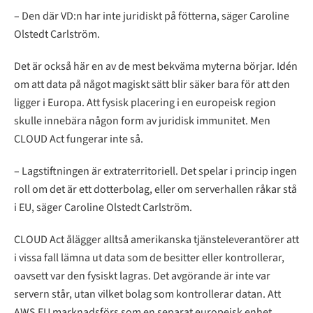
– Den där VD:n har inte juridiskt på fötterna, säger Caroline
Olstedt Carlström.
Det är också här en av de mest bekväma myterna börjar. Idén
om att data på något magiskt sätt blir säker bara för att den
ligger i Europa. Att fysisk placering i en europeisk region
skulle innebära någon form av juridisk immunitet. Men
CLOUD Act fungerar inte så.
– Lagstiftningen är extraterritoriell. Det spelar i princip ingen
roll om det är ett dotterbolag, eller om serverhallen råkar stå
i EU, säger Caroline Olstedt Carlström.
CLOUD Act ålägger alltså amerikanska tjänsteleverantörer att
i vissa fall lämna ut data som de besitter eller kontrollerar,
oavsett var den fysiskt lagras. Det avgörande är inte var
servern står, utan vilket bolag som kontrollerar datan. Att
AWS EU marknadsförs som en separat europeisk enhet