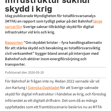
infrastruktur saknar
skydd i krig
Idag publicerade Myndigheten för totalförsvarsanalys
(MTFA) en rapport som tydligt pekar på det Bahnhof
länge
varnat för
: Sverige saknar tillräckligt skydd för digital
infrastruktur vid kris och krig.
Rapporten
”Om skyddet brister – fyra handlingsalternativ
för att stärka skydd och bevakning av totalförsvarsviktig
civil verksamhet” bygger bland annat på intervjuer med
Bahnhof och aktörer inom energiförsörjning och
transporter.
Publicerad den
2026-05-20
För Bahnhof är frågan inte ny. Redan 2022 varnade vår vd
Jon Karlung i
Svenska Dagbladet
för att Sverige saknade
skydd för digital infrastruktur i händelse av krig, och föreslog
införandet av ett digitalt driftvärn. Det som då av många
uppfattades som ett framtidsscenario beskrivs nu av MTFA