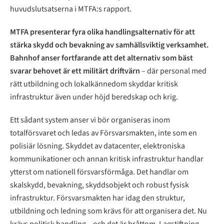
huvudslutsatserna i MTFA:s rapport.
MTFA presenterar fyra olika handlingsalternativ för att
stärka skydd och bevakning av samhällsviktig verksamhet.
Bahnhof anser fortfarande att det alternativ som bäst
svarar behovet är ett militärt driftvärn
– där personal med
rätt utbildning och lokalkännedom skyddar kritisk
infrastruktur även under höjd beredskap och krig.
Ett sådant system anser vi bör organiseras inom
totalförsvaret och ledas av Försvarsmakten, inte som en
polisiär lösning. Skyddet av datacenter, elektroniska
kommunikationer och annan kritisk infrastruktur handlar
ytterst om nationell försvarsförmåga. Det handlar om
skalskydd, bevakning, skyddsobjekt och robust fysisk
infrastruktur. Försvarsmakten har idag den struktur,
utbildning och ledning som krävs för att organisera det. Nu
krävs politisk handling – och det är bråttom. Lagstiftning,