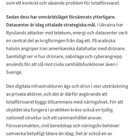
som ett konkret och växande problem för totalförsvaret.
Sedan dess har omvärldsläget försämrats ytterligare.
Datacenter är idag uttalade strategiska mål.
I Ukraina har
Rysslands attacker mot telekom, energi och datacenter varit
en central del av krigföringen från dag ett. På arabiska
halvön angriper Iran amerikanska datahallar med drönare.
Samtidigt ser vi hur drönare, sabotage och cyberangrepp
används för att slå mot civila samhällsfunktioner även i
Sverige.
Den digitala infrastrukturen ägs och drivs i stor utsträckning
av privata aktörer, och det är därför avgörande att
totalförsvaret byggs tillsammans med näringslivet. För att
skyddet ska fungera i praktiken krävs också en tydlig
nationell struktur och ett sammanhållet ansvar.
Försvarsmakten, civil beredskap och näringsliv behöver
samverka betydligt tätare än idag. Det är också en av