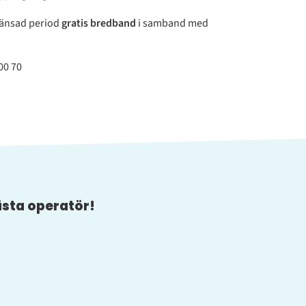
gränsad period
gratis bredband
i samband med
 00 70
ästa operatör!