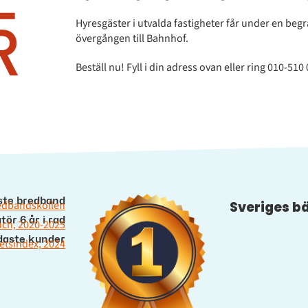
Hyresgäster i utvalda fastigheter får under en be
övergången till Bahnhof.
Beställ nu! Fyll i din adress ovan eller ring 010-510
ste bredband
edbandskollen
Sveriges b
ör 6 år i rad
nch, 2020-2025
daste kunder
tetsindex, 2024