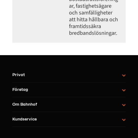
ar, fastighetsägare
och samfälligheter
att hitta hållbara och
framtidssäkra
bredbandslösningar.
Privat
Företag
Om Bahnhof
Kundservice