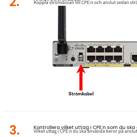
2.
Koppla strömdosan till CPE:n och anslut
sedan str
3.
Kontrollera vilket uttag i CPE:n som du sk
Vilket uttag i
CPE:n
du ska använda beror på ansl