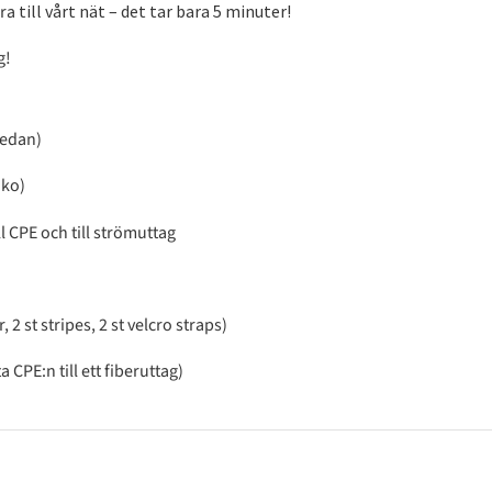
ara
till vårt nät
– det tar bara
5 minuter!
g!
nedan)
uko)
l CPE och till strömuttag
, 2 st stripes, 2 st velcro straps)
CPE:n till ett fiberuttag)