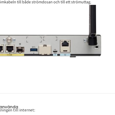
ömkabeln till både strömdosan och till ett strömuttag.
a använda
utningen
till internet
: