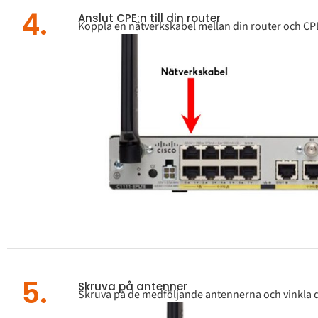
4.
Anslut CPE:n till din router
Koppla en nätverkskabel mellan din router och CPE. 
5.
Skruva på antenner
Skruva på de medföljande antennerna och vinkla 