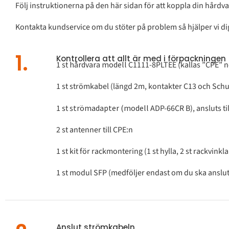
Följ instruktionerna på den här sidan för att koppla din h
årdv
Kontakta kundservice om du stöter på problem så hjälper vi di
1.
Kontrollera att allt är med i förpackningen
1 st
hårdvara
modell
C1111-8PLTEE (kallas ”CPE” 
1 st strömkabel
(längd 2m, kontakter C13 och Sch
1 st s
trömadapter (modell
ADP-66CR B), ansluts til
2 st antenner till CPE:n
1 st kit för rackmontering (1 st hylla, 2 st rackvinklar
1 st modul SFP (medföljer endast om du ska ansluta 
Anslut strömkabeln