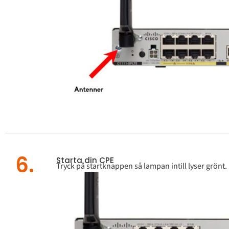
6.
Starta din CPE
Tryck på startknappen så lampan intill lyser grönt.