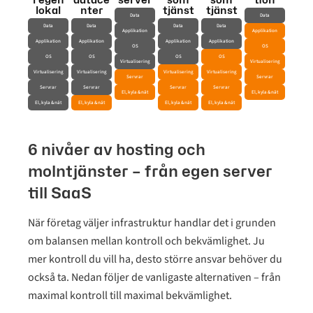
i egen
datace
server
som
som
tion
lokal
nter
tjänst
tjänst
Data
Data
Data
Data
Data
Data
Applikation
Applikation
Applikation
Applikation
Applikation
Applikation
OS
OS
OS
OS
OS
OS
Virtualisering
Virtualisering
Virtualisering
Virtualisering
Virtualisering
Virtualisering
Servrar
Servrar
Servrar
Servrar
Servrar
Servrar
El, kyla & nät
El, kyla & nät
El, kyla & nät
El, kyla & nät
El, kyla & nät
El, kyla & nät
6 nivåer av hosting och
molntjänster – från egen server
till SaaS
När företag väljer infrastruktur handlar det i grunden
om balansen mellan kontroll och bekvämlighet. Ju
mer kontroll du vill ha, desto större ansvar behöver du
också ta. Nedan följer de vanligaste alternativen – från
maximal kontroll till maximal bekvämlighet.