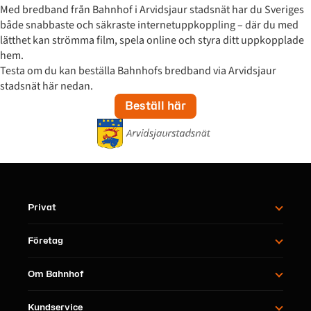
Med bredband från Bahnhof i Arvidsjaur stadsnät har du Sveriges
både snabbaste och säkraste internetuppkoppling – där du med
lätthet kan strömma film, spela online och styra ditt uppkopplade
hem.
Testa om du kan beställa Bahnhofs bredband via Arvidsjaur
stadsnät här nedan.
Beställ här
Privat
Företag
Om Bahnhof
Kundservice