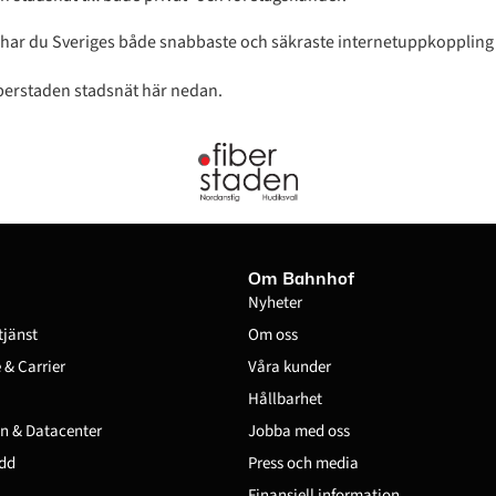
har du Sveriges både snabbaste och säkraste internetuppkoppling –
berstaden stadsnät här nedan.
Om Bahnhof
Nyheter
tjänst
Om oss
& Carrier
Våra kunder
Hållbarhet
n & Datacenter
Jobba med oss
dd
Press och media
Finansiell information