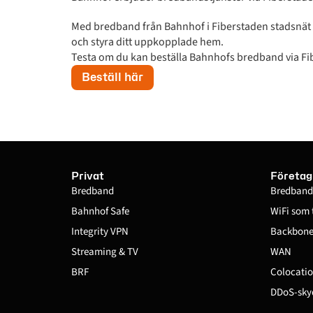
Med bredband från Bahnhof i Fiberstaden stadsnät 
och styra ditt uppkopplade hem.
Testa om du kan beställa Bahnhofs bredband via Fi
Beställ här
Privat
Företag
Bredband
Bredband
Bahnhof Safe
WiFi som 
Integrity VPN
Backbone 
Streaming & TV
WAN
BRF
Colocatio
DDoS-sky