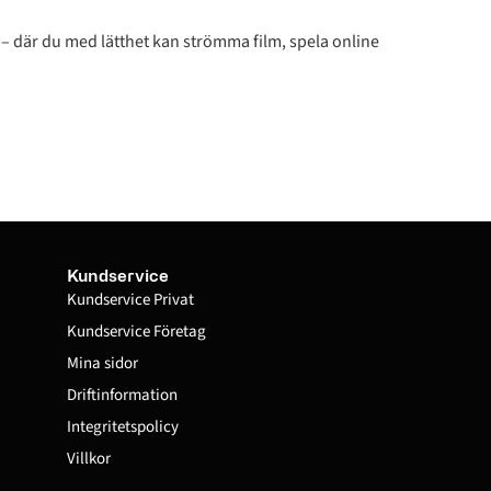
 där du med lätthet kan strömma film, spela online
Kundservice
Kundservice Privat
Kundservice Företag
Mina sidor
Driftinformation
Integritetspolicy
Villkor