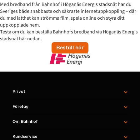
Med bredband från Bahnhof i Höganäs Energis stadsnät har du
Sveriges både snabbaste och säkraste internetuppkoppling – där
du med lätthet kan strömma film, spela online och styra ditt
uppkopplade hem.
Testa om du kan beställa Bahnhofs bredband via Höganäs Energis
stadsnät här nedan.
Beställ här
Privat
Företag
Om Bahnhof
Kundservice