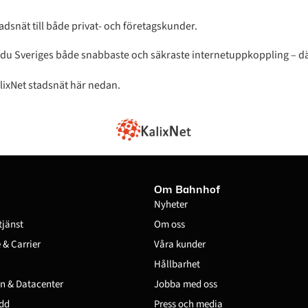
dsnät till både privat- och företagskunder.
du Sveriges både snabbaste och säkraste internetuppkoppling – dä
lixNet stadsnät här nedan.
Om Bahnhof
Nyheter
tjänst
Om oss
& Carrier
Våra kunder
Hållbarhet
n & Datacenter
Jobba med oss
dd
Press och media