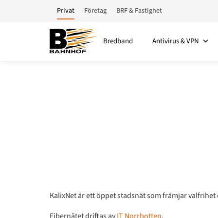
Privat
Företag
BRF & Fastighet
Bredband
Antivirus & VPN
KalixNet är ett öppet stadsnät som främjar valfrihet o
Fibernätet driftas av
IT Norrbotten
.