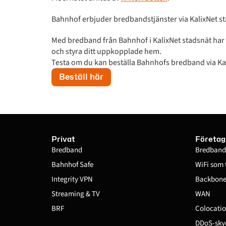
Bahnhof erbjuder bredbandstjänster via KalixNet sta
Med bredband från Bahnhof i KalixNet stadsnät har 
och styra ditt uppkopplade hem.
Testa om du kan beställa Bahnhofs bredband via Ka
Beställ här
Privat
Företag
Bredband
Bredband
Bahnhof Safe
WiFi som 
Integrity VPN
Backbone 
Streaming & TV
WAN
BRF
Colocatio
DDoS-sky