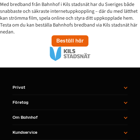
Med bredband från Bahnhof i Kils stadsnät har du Sveriges både
snabbaste och säkraste internetuppkoppling – där du med lätthet
kan strömma film, spela online och styra ditt uppkopplade hem.
Testa om du kan beställa Bahnhofs bredband via Kils stadsnät här
nedan.
Beställ här
Privat
Företag
Om Bahnhof
Kundservice