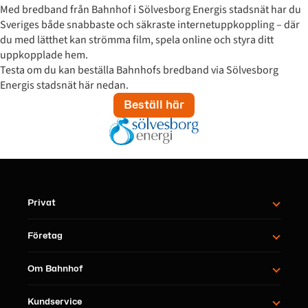
Med bredband från Bahnhof i Sölvesborg Energis stadsnät har du
Sveriges både snabbaste och säkraste internetuppkoppling – där
du med lätthet kan strömma film, spela online och styra ditt
uppkopplade hem.
Testa om du kan beställa Bahnhofs bredband via Sölvesborg
Energis stadsnät här nedan.
Beställ här
Privat
Företag
Om Bahnhof
Kundservice