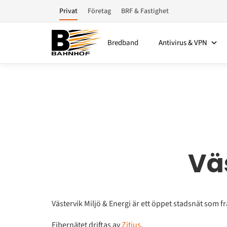
Privat
Företag
BRF & Fastighet
Bredband
Antivirus & VPN
Väs
Västervik Miljö & Energi är ett öppet stadsnät som frä
Fibernätet driftas av
Zitius
.