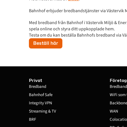
Bahnhof erbjuder bredbandstjänster via Västervik Mi
Med bredband från Bahnhof i Västervik Miljö & Ener
spela online och styra ditt uppkopplade hem.
Testa om du kan beställa Bahnhofs bredband via Väs
Beställ här
Privat
Företag
Bredband
Bredband
Bahnhof Safe
WiFi som 
Integrity VPN
Backbone 
Streaming & TV
WAN
BRF
Colocatio