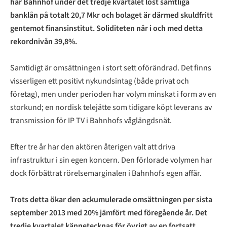
har Bahnhof under det tredje kvartalet löst samtliga
banklån på totalt 20,7 Mkr och bolaget är därmed skuldfritt
gentemot finansinstitut. Soliditeten når i och med detta
rekordnivån 39,8%.
Samtidigt är omsättningen i stort sett oförändrad. Det finns
visserligen ett positivt nykundsintag (både privat och
företag), men under perioden har volym minskat i form av en
storkund; en nordisk telejätte som tidigare köpt leverans av
transmission för IP TV i Bahnhofs våglängdsnät.
Efter tre år har den aktören återigen valt att driva
infrastruktur i sin egen koncern. Den förlorade volymen har
dock förbättrat rörelsemarginalen i Bahnhofs egen affär.
Trots detta ökar den ackumulerade omsättningen per sista
september 2013 med 20% jämfört med föregående år. Det
tredje kvartalet kännetecknas för övrigt av en fortsatt