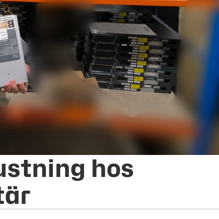
ustning hos
tär