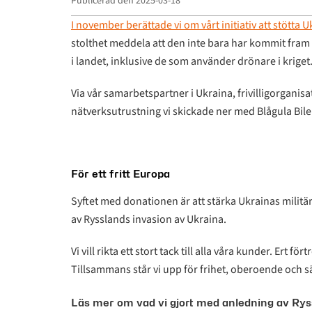
Publicerad den
2025-03-18
I november berättade vi om vårt initiativ att stötta
stolthet meddela att den inte bara har kommit fram –
i landet, inklusive de som använder drönare i kriget
Via vår samarbetspartner i Ukraina, frivilligorganis
nätverksutrustning vi skickade ner med Blågula Bile
För ett fritt Europa
Syftet med donationen är att stärka Ukrainas mili
av Rysslands invasion av Ukraina.
Vi vill rikta ett stort tack till alla våra kunder. Ert f
Tillsammans står vi upp för frihet, oberoende och s
Läs mer om vad vi gjort med anledning av Rys