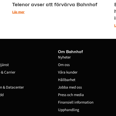
Telenor avser att förvärva Bahnhof
Läs mer
L
Om Bahnhof
Nyheter
tjänst
Om oss
& Carrier
Våra kunder
Hållbarhet
n & Datacenter
Jobba med oss
dd
Press och media
Finansiell information
Upphandling