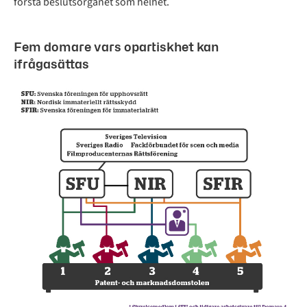
förstå beslutsorganet som helhet.
Fem domare vars opartiskhet kan
ifrågasättas