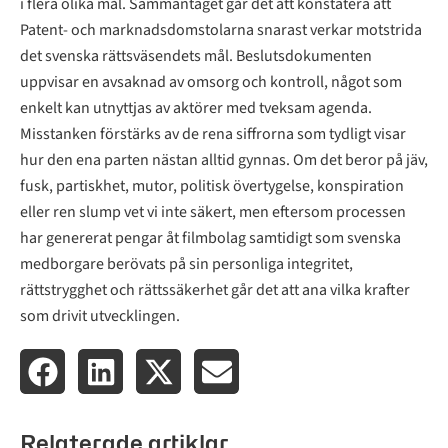
i flera olika mål. Sammantaget går det att konstatera att
Patent- och marknadsdomstolarna snarast verkar motstrida
det svenska rättsväsendets mål. Beslutsdokumenten
uppvisar en avsaknad av omsorg och kontroll, något som
enkelt kan utnyttjas av aktörer med tveksam agenda.
Misstanken förstärks av de rena siffrorna som tydligt visar
hur den ena parten nästan alltid gynnas. Om det beror på jäv,
fusk, partiskhet, mutor, politisk övertygelse, konspiration
eller ren slump vet vi inte säkert, men eftersom processen
har genererat pengar åt filmbolag samtidigt som svenska
medborgare berövats på sin personliga integritet,
rättstrygghet och rättssäkerhet går det att ana vilka krafter
som drivit utvecklingen.
Relaterade artiklar