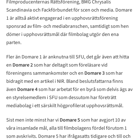
Filmproducenternas Rättsförening, BMG Chrysalis
Scandinavia och Fackförbundet för scen och media. Domare
1 är alltså aktivt engagerad i en upphovsrättsförening
sponsrad av film- och mediabranschen, samtidigt som hen
dömer i upphovsrättsmål där filmbolag utgör den ena
parten.
Fler än Domare 1 är anknutna till SFU, det går även att hitta
en
Domare 2
som har deltagit som föreläsare vid
föreningens sammankomster och en
Domare 3
som har
bidragit med en artikel i NIR. Bland beslutsfattarna finns
även
Domare 4
som har arbetat för en byrå som delvis ägs av
en styrelsemedlem i SFU som dessutom har företrätt
mediabolag i ett särskilt högprofilerat upphovsrättsmål.
Sist men inte minst har vi
Domare 5
som har avgjort 10 av
våra insamlade mål, alla till filmbolagens fördel förutom 1
som avskrivits. Domare 5 har ifrågasatts tidigare och till och