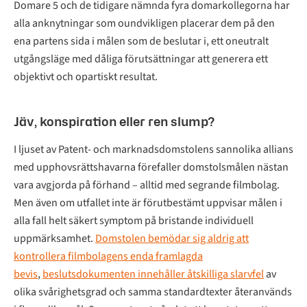
Domare 5 och de tidigare nämnda fyra domarkollegorna har
alla anknytningar som oundvikligen placerar dem på den
ena partens sida i målen som de beslutar i, ett oneutralt
utgångsläge med dåliga förutsättningar att generera ett
objektivt och opartiskt resultat.
Jäv, konspiration eller ren slump?
I ljuset av Patent- och marknadsdomstolens sannolika allians
med upphovsrättshavarna förefaller domstolsmålen nästan
vara avgjorda på förhand – alltid med segrande filmbolag.
Men även om utfallet inte är förutbestämt uppvisar målen i
alla fall helt säkert symptom på bristande individuell
uppmärksamhet.
Domstolen bemödar sig aldrig att
kontrollera filmbolagens enda framlagda
bevis
,
beslutsdokumenten innehåller åtskilliga slarvfel
av
olika svårighetsgrad och samma standardtexter återanvänds