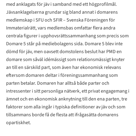
med anklagats för jäv i samband med ett högprofilmål.
Jävsanklagelserna grundar sig bland annat i domarens
medlemskap i SFU och SFIR – Svenska Föreningen för
Immaterialrätt, vars medlemsbas omfattar flera andra
centrala figurer i upphovsrättssammanhang som precis som
Domare 5 står på mediebolagens sida. Domare 5 blev inte
dömd för jäv, men oavsett domstolens beslut har PMD en
domare som såväl idémässigt som relationsmässigt knyter
an till en särskild part, som även har ekonomisk relevans
eftersom domaren deltar i föreningssammanhang som
parten betalar. Domaren har alltså både parter och
intressenter i sitt personliga nätverk, ett privat engagemang i
ämnet och en ekonomisk anknytning till den ena parten, tre
faktorer som alla ingår i typiska definitioner av jäv och som
tillsammans borde få de flesta att ifrågasätta domarens
opartiskhet.