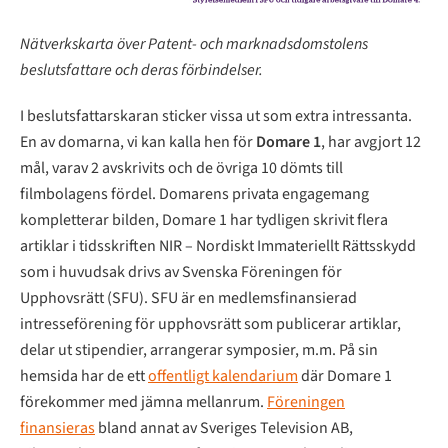
Nätverkskarta över Patent- och marknadsdomstolens
beslutsfattare och deras förbindelser.
I beslutsfattarskaran sticker vissa ut som extra intressanta.
En av domarna, vi kan kalla hen för
Domare 1
, har avgjort 12
mål, varav 2 avskrivits och de övriga 10 dömts till
filmbolagens fördel. Domarens privata engagemang
kompletterar bilden, Domare 1 har tydligen skrivit flera
artiklar i tidsskriften NIR – Nordiskt Immateriellt Rättsskydd
som i huvudsak drivs av Svenska Föreningen för
Upphovsrätt (SFU). SFU är en medlemsfinansierad
intresseförening för upphovsrätt som publicerar artiklar,
delar ut stipendier, arrangerar symposier, m.m. På sin
hemsida har de ett
offentligt kalendarium
där Domare 1
förekommer med jämna mellanrum.
Föreningen
finansieras
bland annat av Sveriges Television AB,