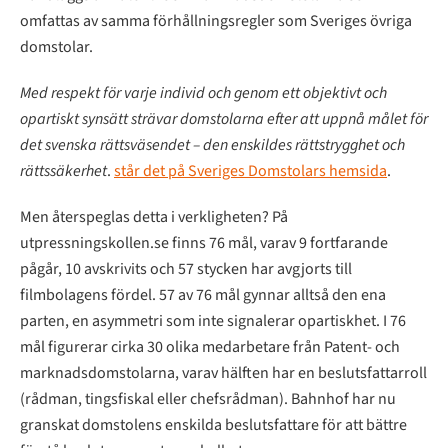
omfattas av samma förhållningsregler som Sveriges övriga
domstolar.
Med respekt för varje individ och genom ett objektivt och
opartiskt synsätt strävar domstolarna efter att uppnå målet för
det svenska rättsväsendet – den enskildes rättstrygghet och
rättssäkerhet
.
står det på Sveriges Domstolars hemsida
.
Men återspeglas detta i verkligheten? På
utpressningskollen.se finns 76 mål, varav 9 fortfarande
pågår, 10 avskrivits och 57 stycken har avgjorts till
filmbolagens fördel. 57 av 76 mål gynnar alltså den ena
parten, en asymmetri som inte signalerar opartiskhet. I 76
mål figurerar cirka 30 olika medarbetare från Patent- och
marknadsdomstolarna, varav hälften har en beslutsfattarroll
(rådman, tingsfiskal eller chefsrådman). Bahnhof har nu
granskat domstolens enskilda beslutsfattare för att bättre