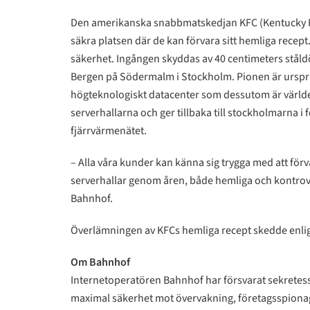
Den amerikanska snabbmatskedjan KFC (Kentucky Frie
säkra platsen där de kan förvara sitt hemliga recept
säkerhet. Ingången skyddas av 40 centimeters ståldö
Bergen på Södermalm i Stockholm. Pionen är ursprun
högteknologiskt datacenter som dessutom är världe
serverhallarna och ger tillbaka till stockholmarna 
fjärrvärmenätet.
– Alla våra kunder kan känna sig trygga med att förv
serverhallar genom åren, både hemliga och kontrove
Bahnhof.
Överlämningen av KFCs hemliga recept skedde enligt
Om Bahnhof
Internetoperatören Bahnhof har försvarat sekretess 
maximal säkerhet mot övervakning, företagsspionage 