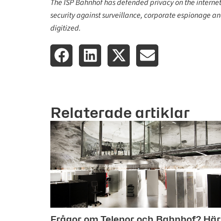
The ISP Bahnhof has defended privacy on the interne
security against surveillance, corporate espionage an
digitized.
Relaterade artiklar
Frågor om Telenor och Bahnhof? Här