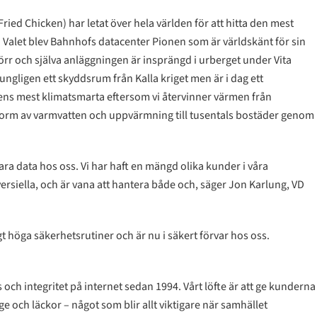
d Chicken) har letat över hela världen för att hitta den mest
. Valet blev Bahnhofs datacenter Pionen som är världskänt för sin
rr och själva anläggningen är insprängd i urberget under Vita
gligen ett skyddsrum från Kalla kriget men är i dag ett
ns mest klimatsmarta eftersom vi återvinner värmen från
i form av varmvatten och uppvärmning till tusentals bostäder genom
ara data hos oss. Vi har haft en mängd olika kunder i våra
rsiella, och är vana att hantera både och, säger Jon Karlung, VD
 höga säkerhetsrutiner och är nu i säkert förvar hos oss.
och integritet på internet sedan 1994. Vårt löfte är att ge kunderna
och läckor – något som blir allt viktigare när samhället