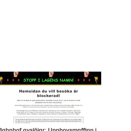
Bahnhof avslöjar: Upphovsmaffian i