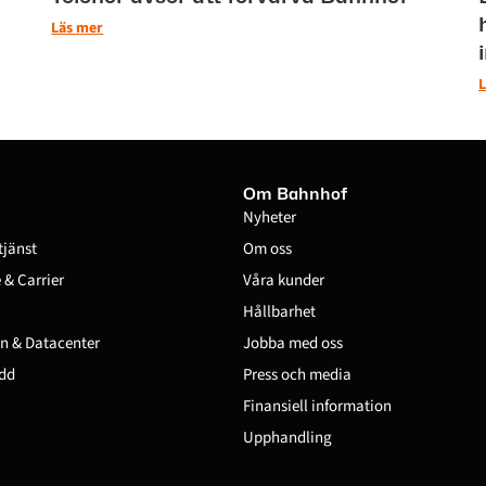
Läs mer
L
Om Bahnhof
Nyheter
tjänst
Om oss
& Carrier
Våra kunder
Hållbarhet
n & Datacenter
Jobba med oss
dd
Press och media
Finansiell information
Upphandling