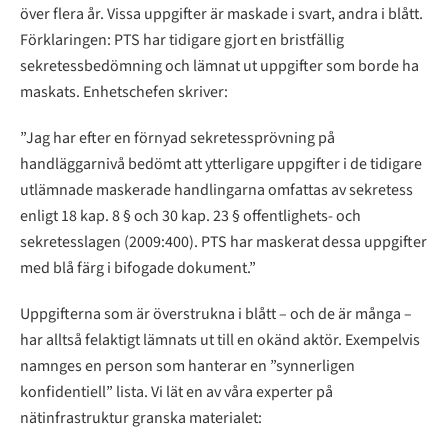
över flera år. Vissa uppgifter är maskade i svart, andra i blått.
Förklaringen: PTS har tidigare gjort en bristfällig
sekretessbedömning och lämnat ut uppgifter som borde ha
maskats. Enhetschefen skriver:
”Jag har efter en förnyad sekretessprövning på
handläggarnivå bedömt att ytterligare uppgifter i de tidigare
utlämnade maskerade handlingarna omfattas av sekretess
enligt 18 kap. 8 § och 30 kap. 23 § offentlighets- och
sekretesslagen (2009:400). PTS har maskerat dessa uppgifter
med blå färg i bifogade dokument.”
Uppgifterna som är överstrukna i blått – och de är många –
har alltså felaktigt lämnats ut till en okänd aktör. Exempelvis
namnges en person som hanterar en ”synnerligen
konfidentiell” lista. Vi lät en av våra experter på
nätinfrastruktur granska materialet: