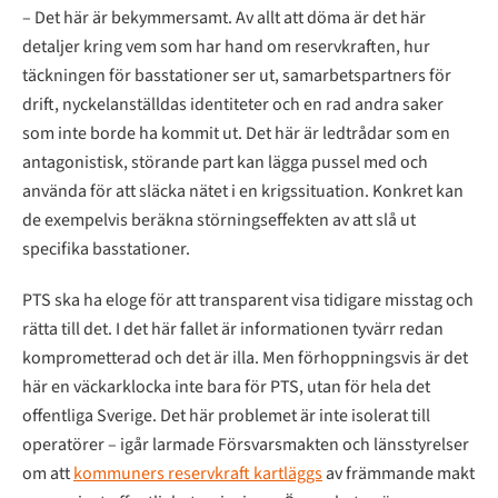
– Det här är bekymmersamt. Av allt att döma är det här
detaljer kring vem som har hand om reservkraften, hur
täckningen för basstationer ser ut, samarbetspartners för
drift, nyckelanställdas identiteter och en rad andra saker
som inte borde ha kommit ut. Det här är ledtrådar som en
antagonistisk, störande part kan lägga pussel med och
använda för att släcka nätet i en krigssituation. Konkret kan
de exempelvis beräkna störningseffekten av att slå ut
specifika basstationer.
PTS ska ha eloge för att transparent visa tidigare misstag och
rätta till det. I det här fallet är informationen tyvärr redan
komprometterad och det är illa. Men förhoppningsvis är det
här en väckarklocka inte bara för PTS, utan för hela det
offentliga Sverige. Det här problemet är inte isolerat till
operatörer – igår larmade Försvarsmakten och länsstyrelser
om att
kommuners reservkraft kartläggs
av främmande makt