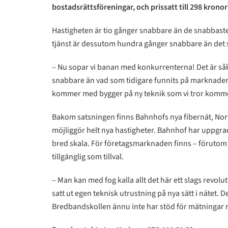
bostadsrättsföreningar, och prissatt till 298 krono
Hastigheten är tio gånger snabbare än de snabbaste 
tjänst är dessutom hundra gånger snabbare än det s
– Nu sopar vi banan med konkurrenterna! Det är såklar
snabbare än vad som tidigare funnits på marknaden –
kommer med bygger på ny teknik som vi tror komme
Bakom satsningen finns Bahnhofs nya fibernät, Nort
möjliggör helt nya hastigheter. Bahnhof har uppgrade
bred skala. För företagsmarknaden finns – förutom 
tillgänglig som tillval.
– Man kan med fog kalla allt det här ett slags revo
satt ut egen teknisk utrustning på nya sätt i nätet. 
Bredbandskollen ännu inte har stöd för mätningar m