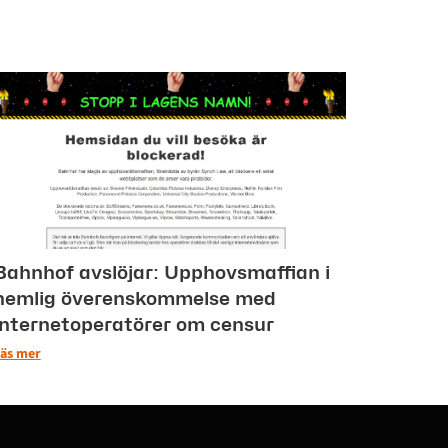
Bahnhof avslöjar: Upphovsmaffian i
hemlig överenskommelse med
internetoperatörer om censur
äs mer