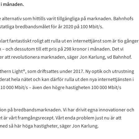
r i månaden.
alternativ som hittills varit tillgängliga på marknaden. Bahnhofs
tatliga bredbandsmålet för år 2020 på 100 Mbit/s.
t fantastiskt roligt att rulla ut en internettjänst som är tio gånger
 och dessutom till ett pris på 298 kronor i månaden. Det vi
r att revolutionera marknaden, säger Jon Karlung, vd Bahnhof.
hern Light®, som driftsattes under 2017. Ny optik och utrustning
rat hela nätet och kan därför rulla ut den nya internettjänsten i
10 000 Mbit/s – även den högre hastigheten 100 000 Mbit/s
lution på bredbandsmarknaden. Vi har drivit egna innovationer och
Det är vårt framgångsrecept. Vårt enda problem just nu är att
ed så här höga hastigheter, säger Jon Karlung.