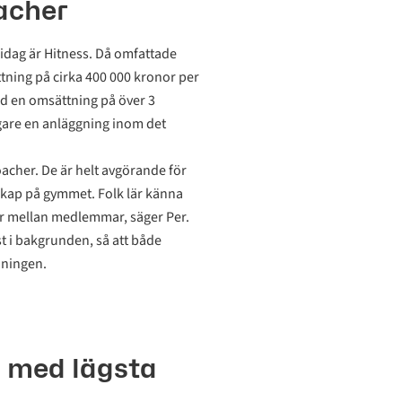
oacher
idag är Hitness. Då omfattade
ning på cirka 400 000 kronor per
ed en omsättning på över 3
igare en anläggning inom det
oacher. De är helt avgörande för
skap på gymmet. Folk lär känna
ärer mellan medlemmar, säger Per.
st i bakgrunden, så att både
äningen.
 med lägsta