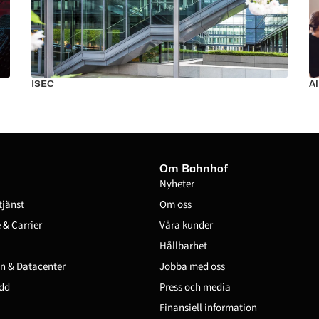
ISEC
A
Om Bahnhof
Nyheter
tjänst
Om oss
& Carrier
Våra kunder
Hållbarhet
n & Datacenter
Jobba med oss
dd
Press och media
Finansiell information