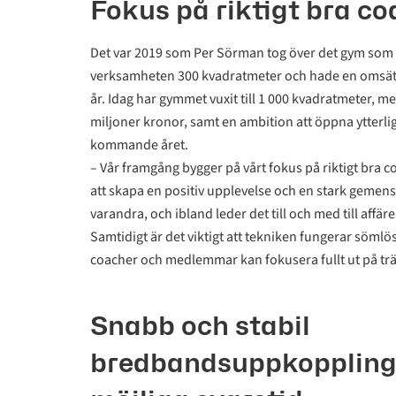
Fokus på riktigt bra c
Det var 2019 som Per Sörman tog över det gym som 
verksamheten 300 kvadratmeter och hade en omsätt
år. Idag har gymmet vuxit till 1 000 kvadratmeter, m
miljoner kronor, samt en ambition att öppna ytterl
kommande året.
– Vår framgång bygger på vårt fokus på riktigt bra c
att skapa en positiv upplevelse och en stark gemen
varandra, och ibland leder det till och med till aff
Samtidigt är det viktigt att tekniken fungerar sömlö
coacher och medlemmar kan fokusera fullt ut på tr
Snabb och stabil
bredbandsuppkoppling