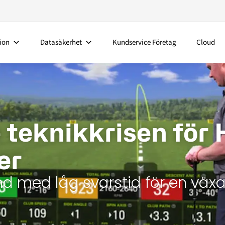
ion
Datasäkerhet
Kundservice Företag
Cloud
 teknikkrisen för 
er
nd med låg svarstid för en väx