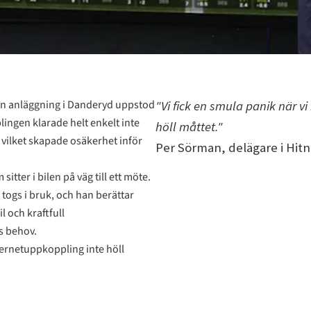
sin anläggning i Danderyd uppstod
"Vi fick en smula panik när v
ngen klarade helt enkelt inte
höll måttet."
 vilket skapade osäkerhet inför
Per Sörman, delägare i Hit
tter i bilen på väg till ett möte.
 togs i bruk, och han berättar
 och kraftfull
s behov.
nternetuppkoppling inte höll