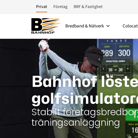
Privat
Företag
BRF & Fastighet
Bredband & Nätverk
Colocat
Bahnhof löste
golfsimulator
Stabilt företagsbredba
träningsanläggning