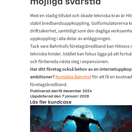
möjliga svarstid
Med en stadig tillväxt och ökade tekniska krav är H
stabil bredbandsuppkoppling. Golfsimulatorerna kr
driftsäkerhet, samtidigt som den dagliga verksamhete
uppkoppling i alla delar av anläggningen.
Tack vare Bahnhofs företagsbredband kan Hitness n
tekniska hinder. Istället kan fokus ligga på att fort
och förbereda nästa steg i expansionen.
Har ditt företag också behov av en internetuppko
ambitioner?
Kontakta Bahnhof
för att få en kostnad
företagsbredband.
Publicerad den
18 december 2024
Uppdaterad den 7 januari 2026
Läs fler kundcase