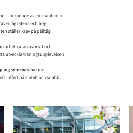
itness beroende av en snabb och
äver låg latens och hög
n ställer krav på pålitlig
u arbeta utan avbrott och
sätta utveckla träningsupplevelsen
ppling som matchar era
sfri offert på stabilt och snabbt