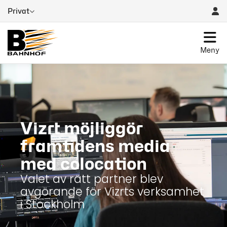
Privat
Meny
Vizrt möjliggör
framtidens media
med colocation
Valet av rätt partner blev
avgörande för Vizrts verksamhet
i Stockholm